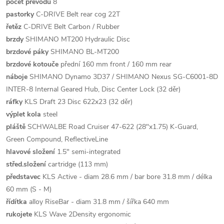
počet převodů
8
pastorky
C-DRIVE Belt rear cog 22T
řetěz
C-DRIVE Belt Carbon / Rubber
brzdy
SHIMANO MT200 Hydraulic Disc
brzdové páky
SHIMANO BL-MT200
brzdové kotouče
přední 160 mm front / 160 mm rear
náboje
SHIMANO Dynamo 3D37 / SHIMANO Nexus SG-C6001-8D
INTER-8 Internal Geared Hub, Disc Center Lock (32 děr)
ráfky
KLS Draft 23 Disc 622x23 (32 děr)
výplet kola
steel
pláště
SCHWALBE Road Cruiser 47-622 (28"x1.75) K-Guard,
Green Compound, ReflectiveLine
hlavové složení
1.5" semi-integrated
střed.složení
cartridge (113 mm)
představec
KLS Active - diam 28.6 mm / bar bore 31.8 mm / délka
60 mm (S - M)
řídítka
alloy RiseBar - diam 31.8 mm / šířka 640 mm
rukojete
KLS Wave 2Density ergonomic