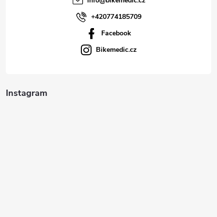
info
@
bikemedic.cz
+420774185709
Facebook
Bikemedic.cz
Instagram