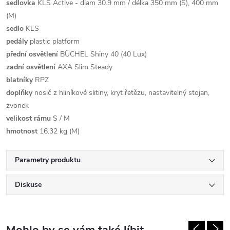
sedlovka
KLS Active - diam 30.9 mm / délka 350 mm (S), 400 mm
(M)
sedlo
KLS
pedály
plastic platform
přední osvětlení
BÜCHEL Shiny 40 (40 Lux)
zadní osvětlení
AXA Slim Steady
blatníky
RPZ
doplňky
nosič z hliníkové slitiny, kryt řetězu, nastavitelný stojan,
zvonek
velikost rámu
S / M
hmotnost
16.32 kg (M)
Parametry produktu
Diskuse