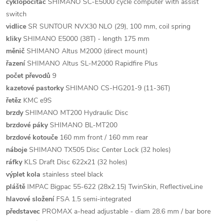
cyklopočítač
SHIMANO SC-E5000 cycle computer with assist
switch
vidlice
SR SUNTOUR NVX30 NLO (29), 100 mm, coil spring
kliky
SHIMANO E5000 (38T) - length 175 mm
měnič
SHIMANO Altus M2000 (direct mount)
řazení
SHIMANO Altus SL-M2000 Rapidfire Plus
počet převodů
9
kazetové pastorky
SHIMANO CS-HG201-9 (11-36T)
řetěz
KMC e9S
brzdy
SHIMANO MT200 Hydraulic Disc
brzdové páky
SHIMANO BL-MT200
brzdové kotouče
160 mm front / 160 mm rear
náboje
SHIMANO TX505 Disc Center Lock (32 holes)
ráfky
KLS Draft Disc 622x21 (32 holes)
výplet kola
stainless steel black
pláště
IMPAC Bigpac 55-622 (28x2.15) TwinSkin, ReflectiveLine
hlavové složení
FSA 1.5 semi-integrated
představec
PROMAX a-head adjustable - diam 28.6 mm / bar bore