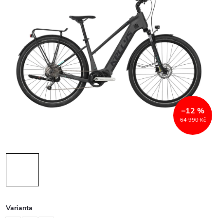
–12 %
64 990 Kč
Varianta