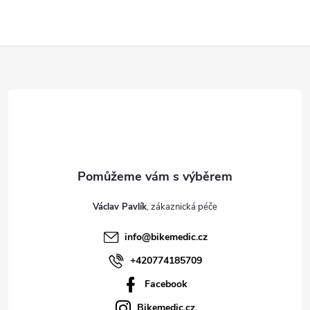
Z
á
p
a
t
Václav Pavlík
í
info
@
bikemedic.cz
+420774185709
Facebook
Bikemedic.cz