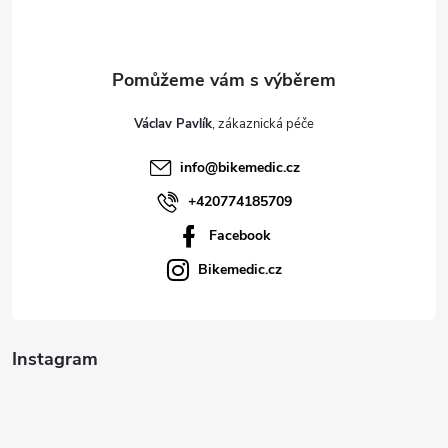
p
a
t
Václav Pavlík
í
info
@
bikemedic.cz
+420774185709
Facebook
Bikemedic.cz
Instagram