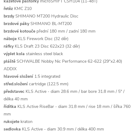
kazetové pastorky
microSHIFT CSH104 (11-48T)
řetěz
KMC Z10
brzdy
SHIMANO MT200 Hydraulic Disc
brzdové páky
SHIMANO BL-MT200
brzdové kotouče
přední 180 mm / zadní 180 mm
náboje
KLS Firework Disc (32 děr)
ráfky
KLS Draft 23 Disc 622x23 (32 děr)
výplet kola
stainless steel black
pláště
SCHWALBE Nobby Nic Performance 62-622 (29"x2.40)
ADDIX
hlavové složení
1.5 integrated
střed.složení
cartridge (122.5 mm)
představec
KLS Active - diam 28.6 mm / bar bore 31.8 mm / 5° /
délka 40 mm
řídítka
KLS Active RiseBar - diam 31.8 mm / rise 18 mm / šířka 760
mm
rukojete
kraton
sedlovka
KLS Active - diam 30.9 mm / délka 400 mm