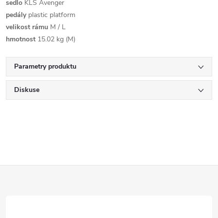
sedlo
KLS Avenger
pedály
plastic platform
velikost rámu
M / L
hmotnost
15.02 kg (M)
Parametry produktu
Diskuse
Z
á