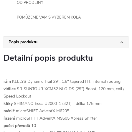
OD PRODEJNY
POMŮŽEME VÁM S VÝBĚREM KOLA
Popis produktu
Detailní popis produktu
rám
KELLYS Dynamic Trail 29", 1.5" tapered HT, internal routing
vidlice
SR SUNTOUR XCM32 NLO DS (29") Boost, 120 mm, coil /
Speed Lockout
kliky
SHIMANO Essa U2000-1 (32T) - délka 175 mm
měnič
microSHIFT AdventX M6205
řazení
microSHIFT AdventX M9505 Xpress Shifter
počet převodů
10