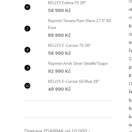
r
KELLYS Estima 70 28"
v
56 990 Kč
m
Raymon Tavano Pure Wave 27.5" 8S
k
Essa
l
89 990 Kč
m
KELLYS E-Carson 70 28"
ř
56 990 Kč
S
Raymon Airok Silver Stealth/Taupe
p
92 990 Kč
k
KELLYS E-Carson 50 Blue 28"
(
49 990 Kč
ř
b
b
b
n
Doprava ZDARMA od 10.000,-