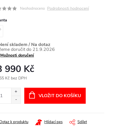
Podrobnosti hodnocení
Neohodnoceno
anta
ení skladem / Na dotaz
21.9.2026
Možnosti doručení
3 990 Kč
55 Kč bez DPH
ná
:
VLOŽIT DO KOŠÍKU
Dotaz k produktu
Hlídací pes
Sdílet