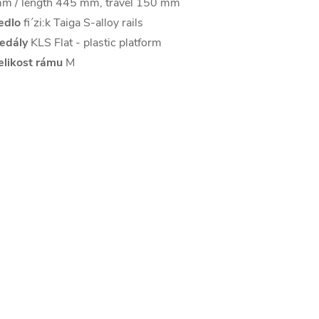
m / length 445 mm, travel 150 mm
edlo
fi´zi:k Taiga S-alloy rails
edály
KLS Flat - plastic platform
elikost rámu
M