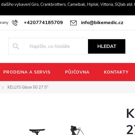
r a dalšího vybavení Giro, Crankbrothers, Camelbak, Hiplok, Vittoria, SQlab atd
+420774185709
info@bikemedic.cz
rany osobních údajů
HLEDAT
PRODEJNA A SERVIS
PŮJČOVNA
KONTAKTY
KELLYS Gibon 50 27.5"
K
2