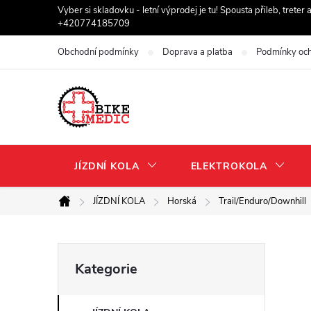
Přejít
Vyber si skladovku - letní výprodej je tu! Spousta přileb, trete
+420774185709
na
obsah
Obchodní podmínky
Doprava a platba
Podmínky och
JÍZDNÍ KOLA
ELEKTROKOLA
JÍZDNÍ KOLA
Horská
Trail/Enduro/Downhill
Domů
P
Přeskočit
Kategorie
kategorie
o