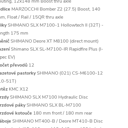
outing, 12x148 mm Boost thru axle
idlice
MARZOCCHI Bomber Z2 (27.5) Boost, 140
m, Float / Rail / 15QR thru axle
liky
SHIMANO SLX M7100-1 Hollowtech II (32T) -
ength 175 mm
ěnič
SHIMANO Deore XT M8100 (direct mount)
azení
Shimano SLX SL-M7100-IR Rapidfire Plus (I-
pec EV)
očet převodů
12
azetové pastorky
SHIMANO (021) CS-M6100-12
10-51T)
etěz
KMC X12
rzdy
SHIMANO SLX M7100 Hydraulic Disc
rzdové páky
SHIMANO SLX BL-M7100
rzdové kotouče
180 mm front / 180 mm rear
áboje
SHIMANO MT400-B / Deore MT410-B Disc