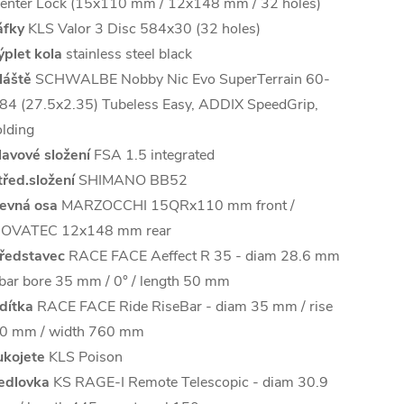
enter Lock (15x110 mm / 12x148 mm / 32 holes)
áfky
KLS Valor 3 Disc 584x30 (32 holes)
ýplet kola
stainless steel black
láště
SCHWALBE Nobby Nic Evo SuperTerrain 60-
84 (27.5x2.35) Tubeless Easy, ADDIX SpeedGrip,
olding
lavové složení
FSA 1.5 integrated
třed.složení
SHIMANO BB52
evná osa
MARZOCCHI 15QRx110 mm front /
OVATEC 12x148 mm rear
ředstavec
RACE FACE Aeffect R 35 - diam 28.6 mm
 bar bore 35 mm / 0° / length 50 mm
ídítka
RACE FACE Ride RiseBar - diam 35 mm / rise
0 mm / width 760 mm
ukojete
KLS Poison
edlovka
KS RAGE-I Remote Telescopic - diam 30.9