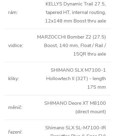
KELLYS Dynamic Trail 27.5,
rám
:
tapered HT, internal routing,
12x148 mm Boost thru axle
MARZOCCHI Bomber Z2 (27.5)
vidlice
:
Boost, 140 mm, Float / Rail /
15QR thru axle
SHIMANO SLX M7100-1
kliky
:
Hollowtech II (32T) - length
175 mm
SHIMANO Deore XT M8100
měnič
:
(direct mount)
Shimano SLX SL-M7100-IR
řazení
: