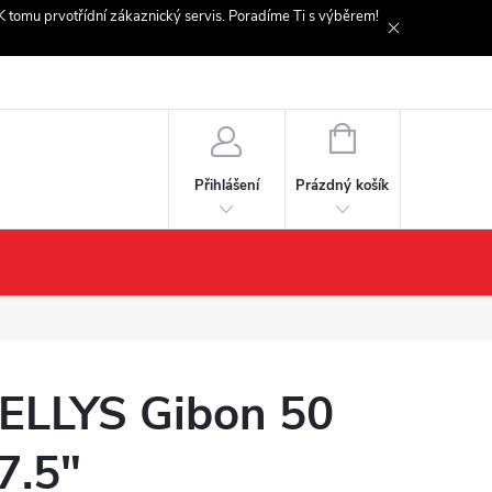
. K tomu prvotřídní zákaznický servis. Poradíme Ti s výběrem!
NÁKUPNÍ
KOŠÍK
Prázdný košík
Přihlášení
ELLYS Gibon 50
7.5"