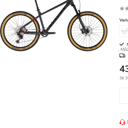
Vari
N
4
36 3
Měr
cena