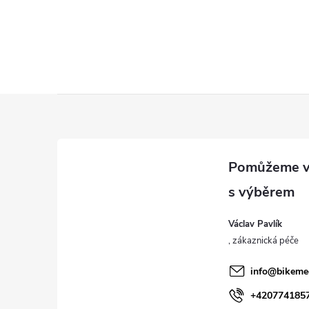
Z
á
p
a
Václav Pavlík
t
í
info
@
bikeme
+420774185