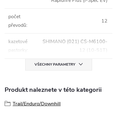
Rapidfire Plus (I-Spec EV)
počet
12
převodů
:
kazetové
SHIMANO (021) CS-M6100-
pastorky
:
12 (10-51T)
VŠECHNY PARAMETRY
Produkt naleznete v této kategorii
Trail/Enduro/Downhill