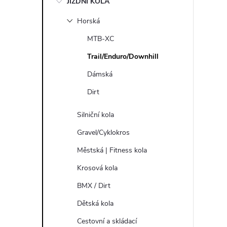
JÍZDNÍ KOLA
s
Horská
t
MTB-XC
r
Trail/Enduro/Downhill
Dámská
a
Dirt
n
Silniční kola
n
Gravel/Cyklokros
Městská | Fitness kola
í
Krosová kola
p
BMX / Dirt
Dětská kola
a
Cestovní a skládací