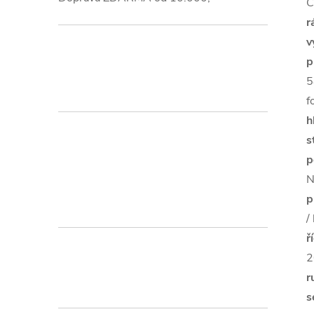
C
r
v
p
5
f
h
s
p
N
p
/
ř
2
r
s