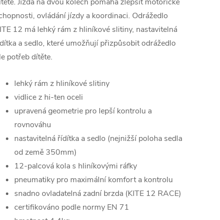
ítěte. Jízda na dvou kolech pomáhá zlepšit motorické
chopnosti, ovládání jízdy a koordinaci. Odrážedlo
ITE 12 má lehký rám z hliníkové slitiny, nastavitelná
ídítka a sedlo, které umožňují přizpůsobit odrážedlo
le potřeb dítěte.
lehký rám z hliníkové slitiny
vidlice z hi-ten oceli
upravená geometrie pro lepší kontrolu a
rovnováhu
nastavitelná řídítka a sedlo (nejnižší poloha sedla
od země 350mm)
12-palcová kola s hliníkovými ráfky
pneumatiky pro maximální komfort a kontrolu
snadno ovladatelná zadní brzda (KITE 12 RACE)
certifikováno podle normy EN 71