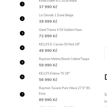
Kross Esker 6.0 2026 black
n
37 990 Kč
e
Liv Devote 1 Dune Beige
39 999 Kč
l
Giant Trance X SX Golden Haze
72 899 Kč
KELLYS E-Carson 50 Red 28"
49 990 Kč
Raymon Metmo Bosch Cotton/Taupe
59 990 Kč
KELLYS Estima 70 28"
56 990 Kč
Raymon Tavano Pure Wave 27.5" 8S
Essa
S
89 990 Kč
n