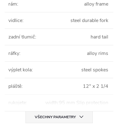
rám
:
alloy frame
vidlice
:
steel durable fork
zadní tlumič
:
hard tail
ráfky
:
alloy rims
výplet kola
:
steel spokes
pláště
:
12" x 2 1/4
rukojete
:
width:95 mm Slip protection
VŠECHNY PARAMETRY