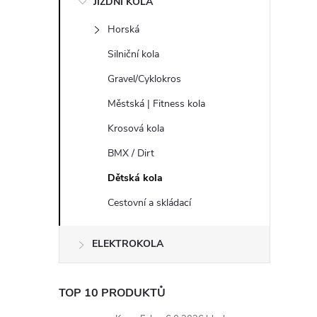
JÍZDNÍ KOLA
s
Horská
t
Silniční kola
r
Gravel/Cyklokros
Městská | Fitness kola
a
Krosová kola
n
BMX / Dirt
Dětská kola
n
Cestovní a skládací
í
ELEKTROKOLA
p
a
TOP 10 PRODUKTŮ