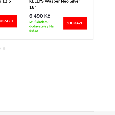
r 12.5
KELLYS Wasper Neo Silver
KELLYS 
16"
6 490 Kč
8 690
OBRAZIT
Skladem u
Není s
ZOBRAZIT
dodavatele / Na
Na dotaz
dotaz