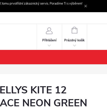
. K tomu prvotřídní zákaznický servis. Poradíme Ti s výběrem!
NÁKUPNÍ
KOŠÍK
Prázdný košík
Přihlášení
ELLYS KITE 12
ACE NEON GREEN