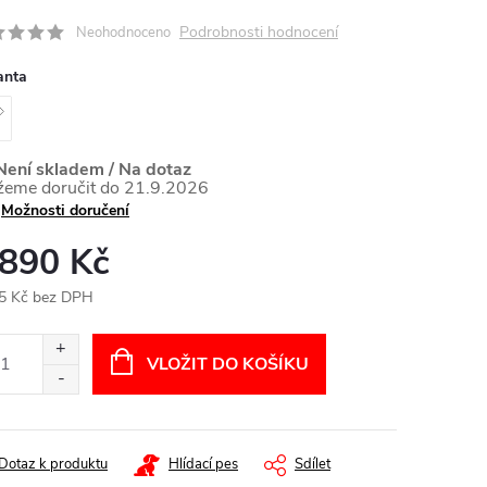
Podrobnosti hodnocení
Neohodnoceno
anta
ení skladem / Na dotaz
21.9.2026
Možnosti doručení
 890 Kč
5 Kč bez DPH
ná
:
VLOŽIT DO KOŠÍKU
Dotaz k produktu
Hlídací pes
Sdílet