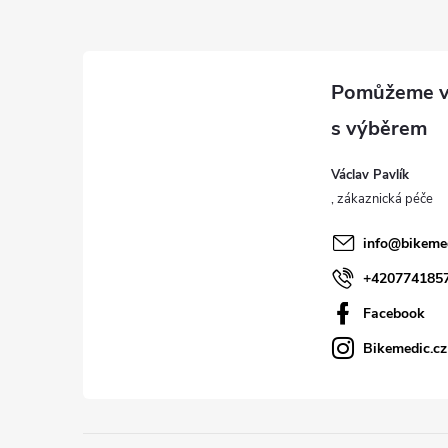
Z
á
p
a
Václav Pavlík
t
í
info
@
bikeme
+420774185
Facebook
Bikemedic.cz