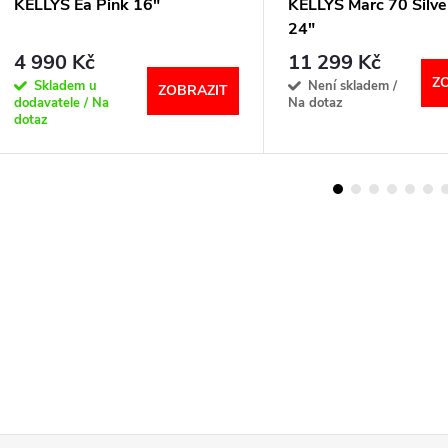
KELLYS Ea Pink 16"
KELLYS Marc 70 Silve
24"
4 990 Kč
11 299 Kč
Z
Skladem u
Není skladem /
ZOBRAZIT
dodavatele / Na
Na dotaz
dotaz