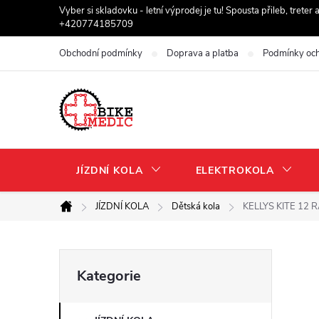
Přejít
Vyber si skladovku - letní výprodej je tu! Spousta přileb, trete
+420774185709
na
obsah
Obchodní podmínky
Doprava a platba
Podmínky och
JÍZDNÍ KOLA
ELEKTROKOLA
JÍZDNÍ KOLA
Dětská kola
KELLYS KITE 12
Domů
P
Přeskočit
Kategorie
kategorie
o