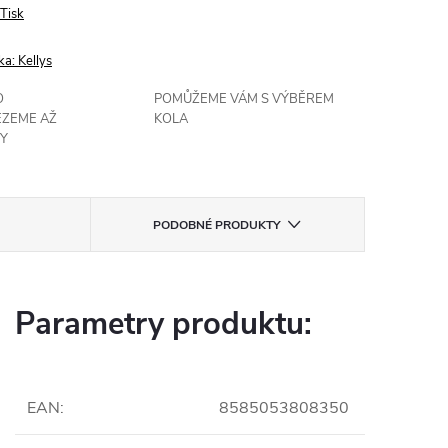
Tisk
ka:
Kellys
O
POMŮŽEME VÁM S VÝBĚREM
EZEME AŽ
KOLA
Y
PODOBNÉ PRODUKTY
Parametry produktu:
EAN
:
8585053808350