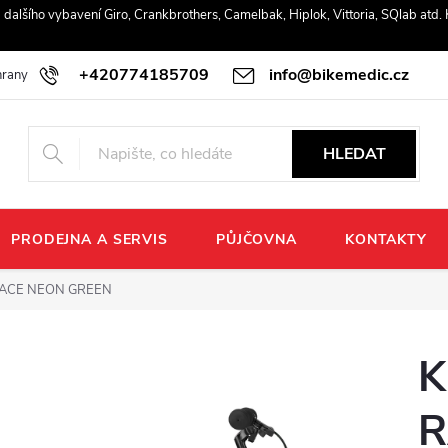
r a dalšího vybavení Giro, Crankbrothers, Camelbak, Hiplok, Vittoria, SQlab atd
+420774185709
info@bikemedic.cz
rany osobních údajů
HLEDAT
PRODEJNA A SERVIS
PŮJČOVNA
KONTAKTY
 RACE NEON GREEN
K
R