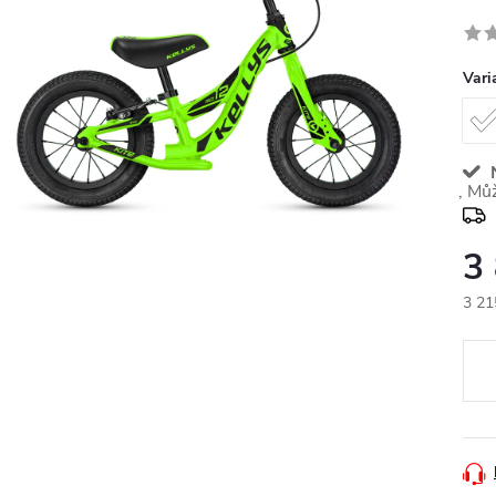
Vari
N
3
3 21
Měr
cena