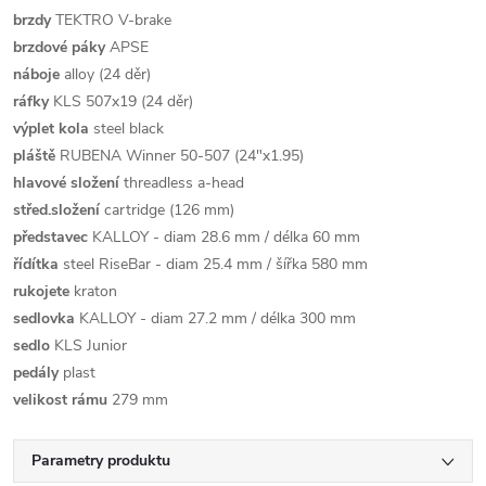
brzdy
TEKTRO V-brake
brzdové páky
APSE
náboje
alloy (24 děr)
ráfky
KLS 507x19 (24 děr)
výplet kola
steel black
pláště
RUBENA Winner 50-507 (24"x1.95)
hlavové složení
threadless a-head
střed.složení
cartridge (126 mm)
představec
KALLOY - diam 28.6 mm / délka 60 mm
řídítka
steel RiseBar - diam 25.4 mm / šířka 580 mm
rukojete
kraton
sedlovka
KALLOY - diam 27.2 mm / délka 300 mm
sedlo
KLS Junior
pedály
plast
velikost rámu
279 mm
Parametry produktu