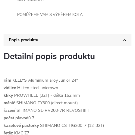
POMŮŽEME VÁM S VÝBĚREM KOLA
Popis produktu
Detailní popis produktu
rám
KELLYS Aluminium alloy Junior 24"
vidlice
Hi-ten steel unicrown
kliky
PROWHEEL (32T) - délka 152 mm
měnič
SHIMANO TY300 (direct mount)
řazení
SHIMANO SL-RV200-7R REVOSHIFT
počet převodů
7
kazetové pastorky
SHIMANO CS-HG200-7 (12-32T)
řetěz
KMC Z7