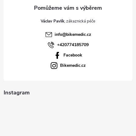
a
t
Václav Pavlík
í
info
@
bikemedic.cz
+420774185709
Facebook
Bikemedic.cz
Instagram