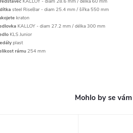
ředstavec
KALLOY - diam 28.6 mm / délka 60 mm
ídítka
steel RiseBar - diam 25.4 mm / šířka 550 mm
ukojete
kraton
edlovka
KALLOY - diam 27.2 mm / délka 300 mm
edlo
KLS Junior
edály
plast
elikost rámu
254 mm