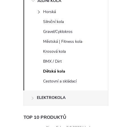
JÍZDNÍ KOLA
s
Horská
t
Silniční kola
r
Gravel/Cyklokros
Městská | Fitness kola
a
Krosová kola
n
BMX / Dirt
Dětská kola
n
Cestovní a skládací
í
ELEKTROKOLA
p
a
TOP 10 PRODUKTŮ