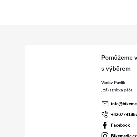
Z
á
p
a
Václav Pavlík
t
í
info
@
bikeme
+420774185
Facebook
Bikemedic.cz