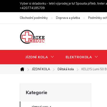
Přejít
Vyber si skladovku - letní výprodej je tu! Spousta přileb, trete
+420774185709
na
obsah
Obchodní podmínky
Doprava a platba
Podmínky och
JÍZDNÍ KOLA
ELEKTROKOLA
JÍZDNÍ KOLA
Dětská kola
KELLYS Lumi 50 B
Domů
P
Přeskočit
Kategorie
kategorie
o