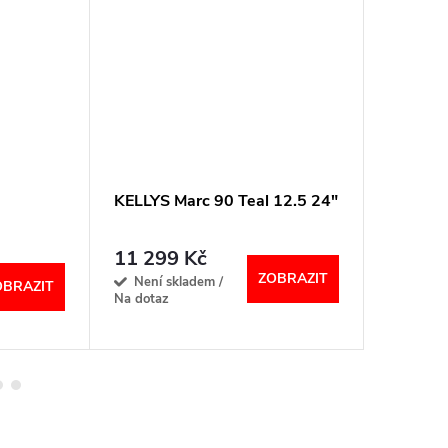
KELLYS Marc 90 Teal 12.5 24"
KELLYS
Yellow 
11 299 Kč
14 49
ZOBRAZIT
Není skladem /
Sklad
OBRAZIT
Na dotaz
dodavatel
dotaz