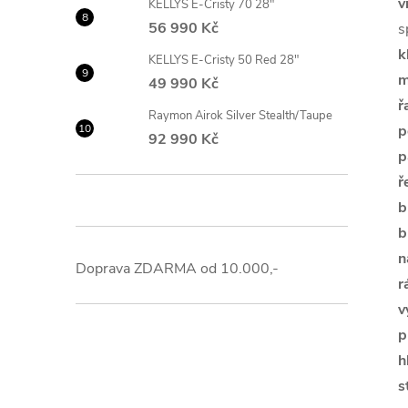
v
KELLYS E-Cristy 70 28"
56 990 Kč
s
k
KELLYS E-Cristy 50 Red 28"
m
49 990 Kč
ř
Raymon Airok Silver Stealth/Taupe
p
92 990 Kč
p
ř
b
b
n
Doprava ZDARMA od 10.000,-
r
v
p
h
s