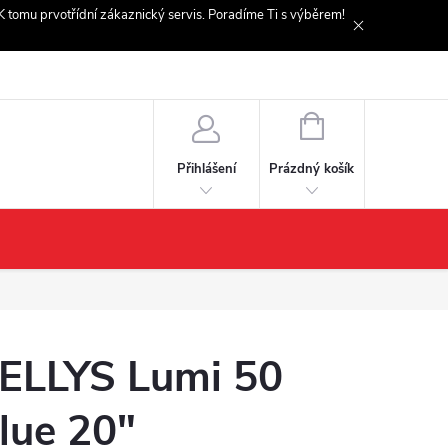
. K tomu prvotřídní zákaznický servis. Poradíme Ti s výběrem!
NÁKUPNÍ
KOŠÍK
Prázdný košík
Přihlášení
ELLYS Lumi 50
lue 20"