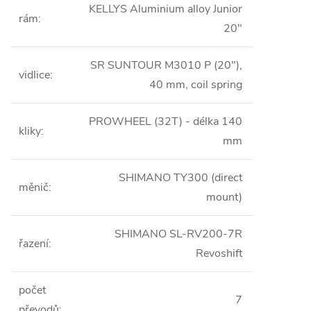
KELLYS Aluminium alloy Junior
rám
:
20"
SR SUNTOUR M3010 P (20"),
vidlice
:
40 mm, coil spring
PROWHEEL (32T) - délka 140
kliky
:
mm
SHIMANO TY300 (direct
měnič
:
mount)
SHIMANO SL-RV200-7R
řazení
:
Revoshift
počet
7
převodů
: