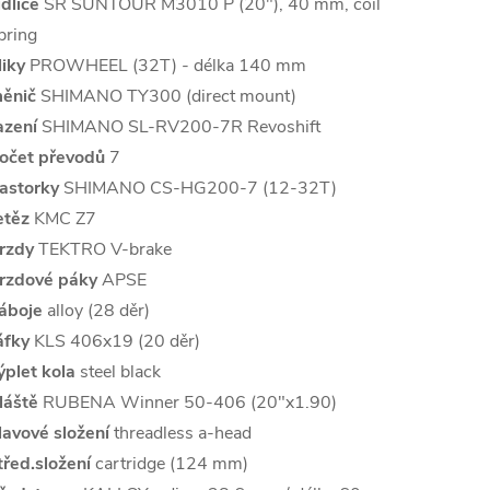
idlice
SR SUNTOUR M3010 P (20"), 40 mm, coil
pring
liky
PROWHEEL (32T) - délka 140 mm
ěnič
SHIMANO TY300 (direct mount)
azení
SHIMANO SL-RV200-7R Revoshift
očet převodů
7
astorky
SHIMANO CS-HG200-7 (12-32T)
etěz
KMC Z7
rzdy
TEKTRO V-brake
rzdové páky
APSE
áboje
alloy (28 děr)
áfky
KLS 406x19 (20 děr)
ýplet kola
steel black
láště
RUBENA Winner 50-406 (20"x1.90)
lavové složení
threadless a-head
třed.složení
cartridge (124 mm)