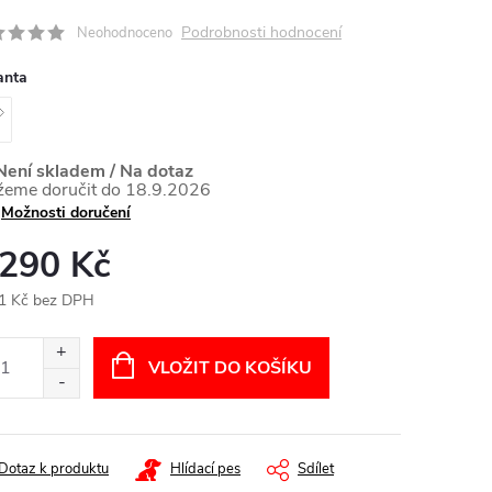
Podrobnosti hodnocení
Neohodnoceno
anta
ení skladem / Na dotaz
18.9.2026
Možnosti doručení
 290 Kč
1 Kč bez DPH
ná
:
VLOŽIT DO KOŠÍKU
Dotaz k produktu
Hlídací pes
Sdílet