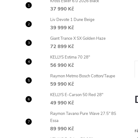
Kross Esker 6.0 2026 black
n
37 990 Kč
e
Liv Devote 1 Dune Beige
39 999 Kč
l
Giant Trance X SX Golden Haze
72 899 Kč
KELLYS Estima 70 28"
56 990 Kč
Raymon Metmo Bosch Cotton/Taupe
59 990 Kč
KELLYS E-Carson 50 Red 28"
49 990 Kč
Raymon Tavano Pure Wave 27.5" 8S
Essa
89 990 Kč
r