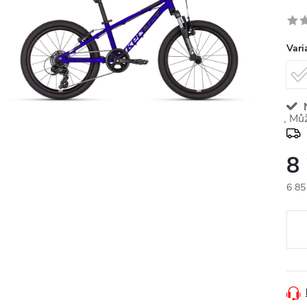
Vari
N
8
6 85
Měr
cena