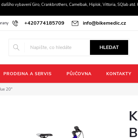
r a dalšího vybavení Giro, Crankbrothers, Camelbak, Hiplok, Vittoria, SQlab atd
+420774185709
info@bikemedic.cz
rany osobních údajů
HLEDAT
PRODEJNA A SERVIS
PŮJČOVNA
KONTAKTY
lue 20"
K
B