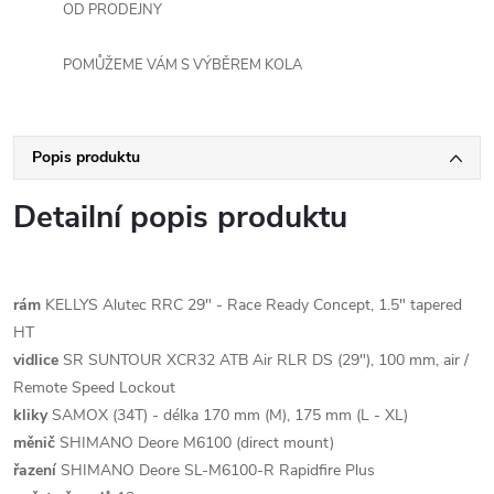
OD PRODEJNY
POMŮŽEME VÁM S VÝBĚREM KOLA
Popis produktu
Detailní popis produktu
rám
KELLYS Alutec RRC 29" - Race Ready Concept, 1.5" tapered
HT
vidlice
SR SUNTOUR XCR32 ATB Air RLR DS (29"), 100 mm, air /
Remote Speed Lockout
kliky
SAMOX (34T) - délka 170 mm (M), 175 mm (L - XL)
měnič
SHIMANO Deore M6100 (direct mount)
řazení
SHIMANO Deore SL-M6100-R Rapidfire Plus