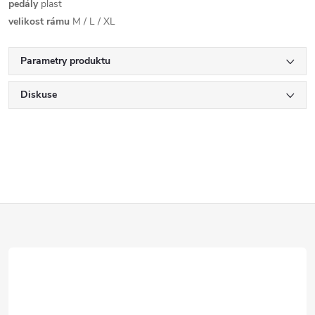
pedály
plast
velikost rámu
M / L / XL
Parametry produktu
Diskuse
Z
á
p