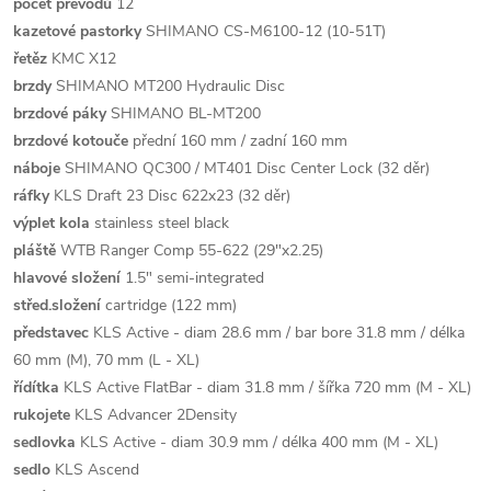
počet převodů
12
kazetové pastorky
SHIMANO CS-M6100-12 (10-51T)
řetěz
KMC X12
brzdy
SHIMANO MT200 Hydraulic Disc
brzdové páky
SHIMANO BL-MT200
brzdové kotouče
přední 160 mm / zadní 160 mm
náboje
SHIMANO QC300 / MT401 Disc Center Lock (32 děr)
ráfky
KLS Draft 23 Disc 622x23 (32 děr)
výplet kola
stainless steel black
pláště
WTB Ranger Comp 55-622 (29"x2.25)
hlavové složení
1.5" semi-integrated
střed.složení
cartridge (122 mm)
představec
KLS Active - diam 28.6 mm / bar bore 31.8 mm / délka
60 mm (M), 70 mm (L - XL)
řídítka
KLS Active FlatBar - diam 31.8 mm / šířka 720 mm (M - XL)
rukojete
KLS Advancer 2Density
sedlovka
KLS Active - diam 30.9 mm / délka 400 mm (M - XL)
sedlo
KLS Ascend