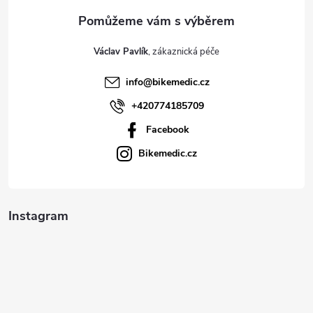
a
t
Václav Pavlík
í
info
@
bikemedic.cz
+420774185709
Facebook
Bikemedic.cz
Instagram