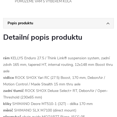
POMŮŽEME VÁM S VÝBĚREM KOLA
Popis produktu
Detailní popis produktu
rám
KELLYS Enduro 27.5 / Think Link® suspension system, zadní
zdvih 165 mm, tapered HT, internal routing, 12x148 mm Boost thru
axle
vidlice
ROCK SHOX Yari RC (27.5) Boost, 170 mm, DebonAir /
Motion Control / Maxle Stealth 15 mm thru axle
zadní tlumič
ROCK SHOX Deluxe Select+ RT, DebonAir / Open-
Threshold (230x65 mm)
kliky
SHIMANO Deore MT510-1 (32T) - délka 170 mm
měnič
SHIMANO SLX M7100 (direct mount)
přesmykač
chain guide MOZARTT Piano, ISCG 05