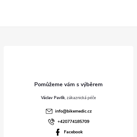
Z
á
p
a
t
Václav Pavlík
í
info
@
bikemedic.cz
+420774185709
Facebook