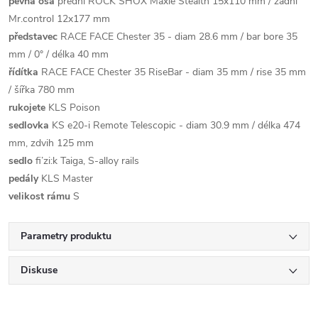
pevná osa
přední ROCK SHOX Maxle Stealth 15x110 mm / zadní
Mr.control 12x177 mm
představec
RACE FACE Chester 35 - diam 28.6 mm / bar bore 35
mm / 0° / délka 40 mm
řídítka
RACE FACE Chester 35 RiseBar - diam 35 mm / rise 35 mm
/ šířka 780 mm
rukojete
KLS Poison
sedlovka
KS e20-i Remote Telescopic - diam 30.9 mm / délka 474
mm, zdvih 125 mm
sedlo
fi’zi:k Taiga, S-alloy rails
pedály
KLS Master
velikost rámu
S
Parametry produktu
Diskuse