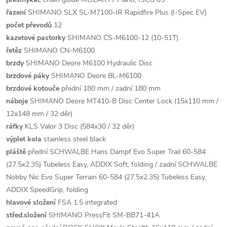
řazení
SHIMANO SLX SL-M7100-IR Rapidfire Plus (I-Spec EV)
počet převodů
12
kazetové pastorky
SHIMANO CS-M6100-12 (10-51T)
řetěz
SHIMANO CN-M6100
brzdy
SHIMANO Deore M6100 Hydraulic Disc
brzdové páky
SHIMANO Deore BL-M6100
brzdové kotouče
přední 180 mm / zadní 180 mm
náboje
SHIMANO Deore MT410-B Disc Center Lock (15x110 mm /
12x148 mm / 32 děr)
ráfky
KLS Valor 3 Disc (584x30 / 32 děr)
výplet kola
stainless steel black
pláště
přední SCHWALBE Hans Dampf Evo Super Trail 60-584
(27.5x2.35) Tubeless Easy, ADDIX Soft, folding / zadní SCHWALBE
Nobby Nic Evo Super Terrain 60-584 (27.5x2.35) Tubeless Easy,
ADDIX SpeedGrip, folding
hlavové složení
FSA 1.5 integrated
střed.složení
SHIMANO PressFit SM-BB71-41A