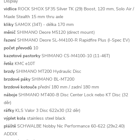
Display
vidlice
ROCK SHOX SF35 Silver TK (29) Boost, 120 mm, Solo Air /
Maxle Stealth 15 mm thru axle
kliky
SAMOX (34T) - délka 170 mm
měnič
SHIMANO Deore M5120 (direct mount)
řazení
SHIMANO Deore SL-M4100-R Rapidfire Plus (I-Spec EV)
počet převodů
10
kazetové pastorky
SHIMANO CS-M4100-10 (11-46T)
řetěz
KMC e10T
brzdy
SHIMANO MT200 Hydraulic Disc
brzdové páky
SHIMANO BL-MT200
brzdové kotouče
přední 180 mm / zadní 180 mm
náboje
SHIMANO MT400-B Disc Center Lock nebo KT Disc (32
děr)
ráfky
KLS Valor 3 Disc 622x30 (32 děr)
výplet kola
stainless steel black
pláště
SCHWALBE Nobby Nic Performance 60-622 (29x2.40)
ADDIX