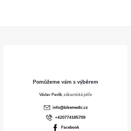
Z
á
p
a
t
Václav Pavlík
í
info
@
bikemedic.cz
+420774185709
Facebook