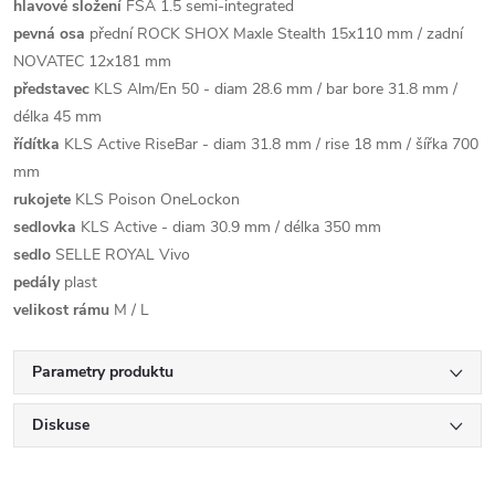
hlavové složení
FSA 1.5 semi-integrated
pevná osa
přední ROCK SHOX Maxle Stealth 15x110 mm / zadní
NOVATEC 12x181 mm
představec
KLS Alm/En 50 - diam 28.6 mm / bar bore 31.8 mm /
délka 45 mm
řídítka
KLS Active RiseBar - diam 31.8 mm / rise 18 mm / šířka 700
mm
rukojete
KLS Poison OneLockon
sedlovka
KLS Active - diam 30.9 mm / délka 350 mm
sedlo
SELLE ROYAL Vivo
pedály
plast
velikost rámu
M / L
Parametry produktu
Diskuse