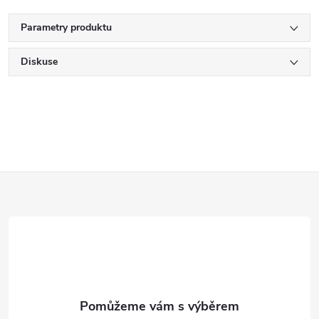
Parametry produktu
Diskuse
Z
á
p
a