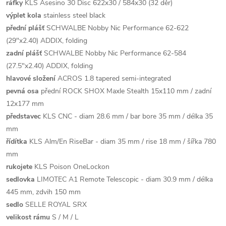
ráfky
KLS Asesino 30 Disc 622x30 / 584x30 (32 děr)
výplet kola
stainless steel black
přední plášť
SCHWALBE Nobby Nic Performance 62-622
(29"x2.40) ADDIX, folding
zadní plášť
SCHWALBE Nobby Nic Performance 62-584
(27.5"x2.40) ADDIX, folding
hlavové složení
ACROS 1.8 tapered semi-integrated
pevná osa
přední ROCK SHOX Maxle Stealth 15x110 mm / zadní
12x177 mm
představec
KLS CNC - diam 28.6 mm / bar bore 35 mm / délka 35
mm
řídítka
KLS Alm/En RiseBar - diam 35 mm / rise 18 mm / šířka 780
mm
rukojete
KLS Poison OneLockon
sedlovka
LIMOTEC A1 Remote Telescopic - diam 30.9 mm / délka
445 mm, zdvih 150 mm
sedlo
SELLE ROYAL SRX
velikost rámu
S / M / L