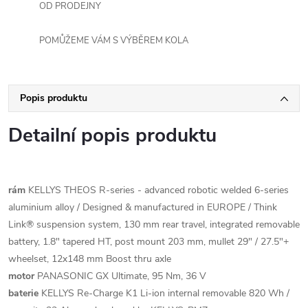
OD PRODEJNY
POMŮŽEME VÁM S VÝBĚREM KOLA
Popis produktu
Detailní popis produktu
rám
KELLYS THEOS R-series - advanced robotic welded 6-series
aluminium alloy / Designed & manufactured in EUROPE / Think
Link® suspension system, 130 mm rear travel, integrated removable
battery, 1.8" tapered HT, post mount 203 mm, mullet 29" / 27.5"+
wheelset, 12x148 mm Boost thru axle
motor
PANASONIC GX Ultimate, 95 Nm, 36 V
baterie
KELLYS Re-Charge K1 Li-ion internal removable 820 Wh /