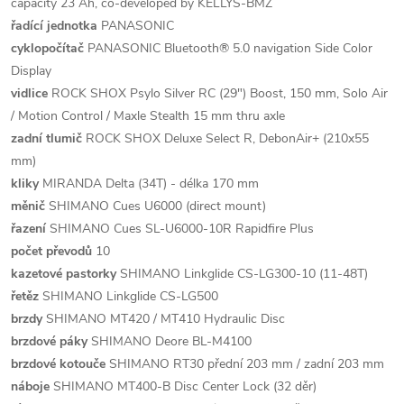
capacity 23 Ah, co-developed by KELLYS-BMZ
řadící jednotka
PANASONIC
cyklopočítač
PANASONIC Bluetooth® 5.0 navigation Side Color
Display
vidlice
ROCK SHOX Psylo Silver RC (29") Boost, 150 mm, Solo Air
/ Motion Control / Maxle Stealth 15 mm thru axle
zadní tlumič
ROCK SHOX Deluxe Select R, DebonAir+ (210x55
mm)
kliky
MIRANDA Delta (34T) - délka 170 mm
měnič
SHIMANO Cues U6000 (direct mount)
řazení
SHIMANO Cues SL-U6000-10R Rapidfire Plus
počet převodů
10
kazetové pastorky
SHIMANO Linkglide CS-LG300-10 (11-48T)
řetěz
SHIMANO Linkglide CS-LG500
brzdy
SHIMANO MT420 / MT410 Hydraulic Disc
brzdové páky
SHIMANO Deore BL-M4100
brzdové kotouče
SHIMANO RT30 přední 203 mm / zadní 203 mm
náboje
SHIMANO MT400-B Disc Center Lock (32 děr)