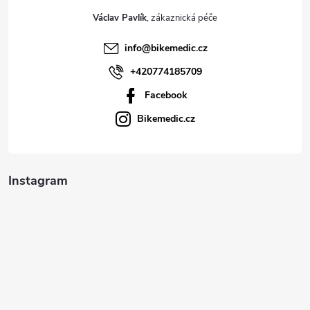
t
Václav Pavlík
í
info
@
bikemedic.cz
+420774185709
Facebook
Bikemedic.cz
Instagram