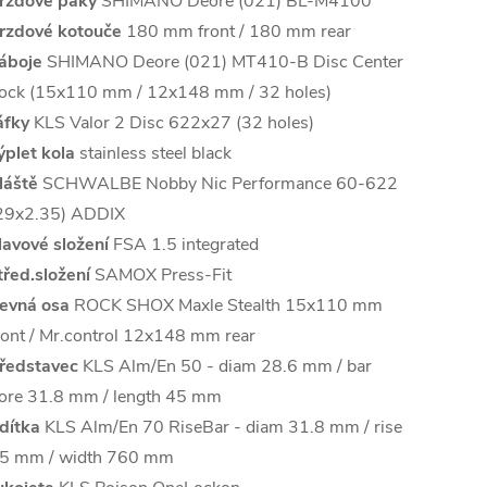
rzdové páky
SHIMANO Deore (021) BL-M4100
rzdové kotouče
180 mm front / 180 mm rear
áboje
SHIMANO Deore (021) MT410-B Disc Center
ock (15x110 mm / 12x148 mm / 32 holes)
áfky
KLS Valor 2 Disc 622x27 (32 holes)
ýplet kola
stainless steel black
láště
SCHWALBE Nobby Nic Performance 60-622
29x2.35) ADDIX
lavové složení
FSA 1.5 integrated
třed.složení
SAMOX Press-Fit
evná osa
ROCK SHOX Maxle Stealth 15x110 mm
ront / Mr.control 12x148 mm rear
ředstavec
KLS Alm/En 50 - diam 28.6 mm / bar
ore 31.8 mm / length 45 mm
ídítka
KLS Alm/En 70 RiseBar - diam 31.8 mm / rise
5 mm / width 760 mm