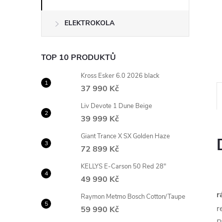
n
ELEKTROKOLA
e
l
TOP 10 PRODUKTŮ
Kross Esker 6.0 2026 black
37 990 Kč
Liv Devote 1 Dune Beige
39 999 Kč
Giant Trance X SX Golden Haze
72 899 Kč
KELLYS E-Carson 50 Red 28"
49 990 Kč
r
Raymon Metmo Bosch Cotton/Taupe
r
59 990 Kč