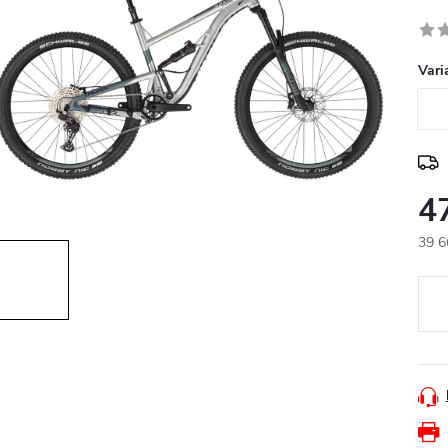
Vari
4
39 6
Měr
cena