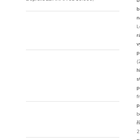
b
b
n
L
r
v
p
(
h
s
p
f
p
b
ř
2