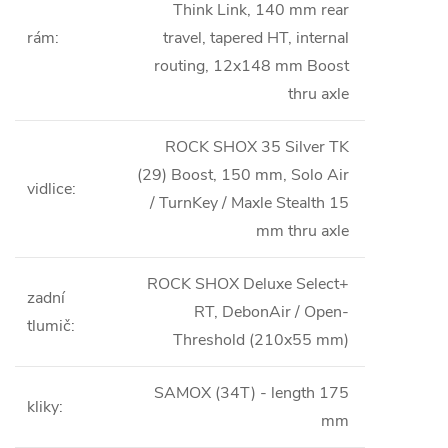
Think Link, 140 mm rear
rám
:
travel, tapered HT, internal
routing, 12x148 mm Boost
thru axle
ROCK SHOX 35 Silver TK
(29) Boost, 150 mm, Solo Air
vidlice
:
/ TurnKey / Maxle Stealth 15
mm thru axle
ROCK SHOX Deluxe Select+
zadní
RT, DebonAir / Open-
tlumič
:
Threshold (210x55 mm)
SAMOX (34T) - length 175
kliky
:
mm