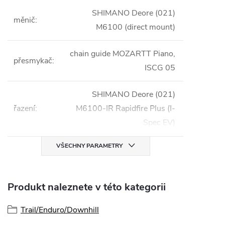
SHIMANO Deore (021)
měnič
:
M6100 (direct mount)
chain guide MOZARTT Piano,
přesmykač
:
ISCG 05
SHIMANO Deore (021)
řazení
:
M6100-IR Rapidfire Plus (I-
Spec EV)
VŠECHNY PARAMETRY
Produkt naleznete v této kategorii
Trail/Enduro/Downhill