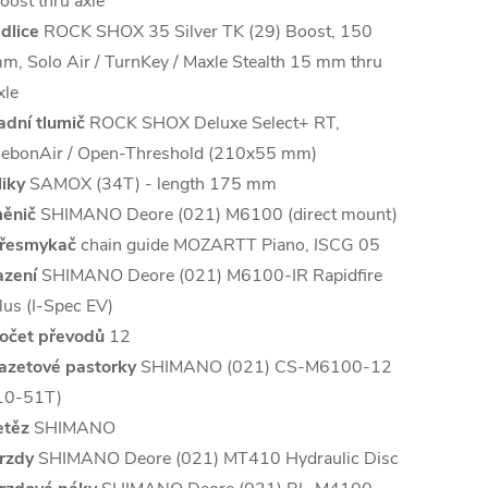
oost thru axle
idlice
ROCK SHOX 35 Silver TK (29) Boost, 150
m, Solo Air / TurnKey / Maxle Stealth 15 mm thru
xle
adní tlumič
ROCK SHOX Deluxe Select+ RT,
ebonAir / Open-Threshold (210x55 mm)
liky
SAMOX (34T) - length 175 mm
ěnič
SHIMANO Deore (021) M6100 (direct mount)
řesmykač
chain guide MOZARTT Piano, ISCG 05
azení
SHIMANO Deore (021) M6100-IR Rapidfire
lus (I-Spec EV)
očet převodů
12
azetové pastorky
SHIMANO (021) CS-M6100-12
10-51T)
etěz
SHIMANO
rzdy
SHIMANO Deore (021) MT410 Hydraulic Disc