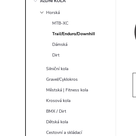
JÍZDNÍ KOLA
s
Horská
t
MTB-XC
r
Trail/Enduro/Downhill
Dámská
a
Dirt
n
Silniční kola
n
Gravel/Cyklokros
Městská | Fitness kola
í
Krosová kola
p
BMX / Dirt
Dětská kola
a
Cestovní a skládací