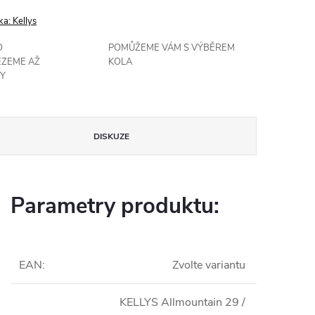
ka:
Kellys
O
POMŮŽEME VÁM S VÝBĚREM
EZEME AŽ
KOLA
Y
DISKUZE
Parametry produktu:
EAN
:
Zvolte variantu
KELLYS Allmountain 29 /