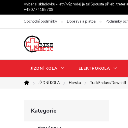
Přejít
Vyber si skladovku - letní výprodej je tu! Spousta přileb, trete
+420774185709
na
obsah
Obchodní podmínky
Doprava a platba
Podmínky och
JÍZDNÍ KOLA
ELEKTROKOLA
JÍZDNÍ KOLA
Horská
Trail/Enduro/Downhill
Domů
P
Přeskočit
Kategorie
kategorie
o