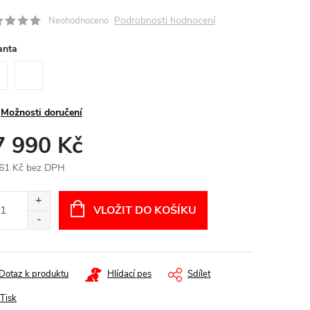
Podrobnosti hodnocení
Neohodnoceno
anta
Možnosti doručení
7 990 Kč
61 Kč bez DPH
ná
:
VLOŽIT DO KOŠÍKU
Dotaz k produktu
Hlídací pes
Sdílet
Tisk