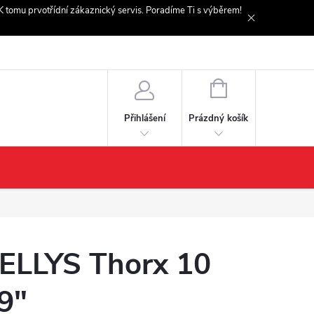
. K tomu prvotřídní zákaznický servis. Poradíme Ti s výběrem!
NÁKUPNÍ
KOŠÍK
Prázdný košík
Přihlášení
ELLYS Thorx 10
9"