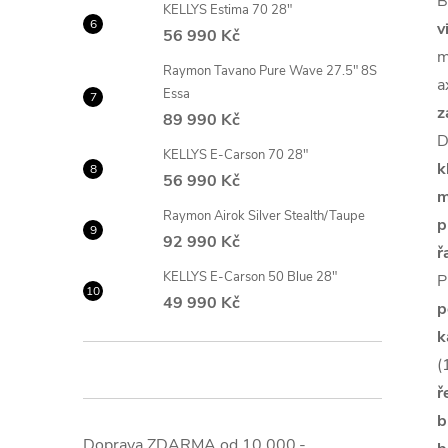
B
KELLYS Estima 70 28"
v
56 990 Kč
m
Raymon Tavano Pure Wave 27.5" 8S
a
Essa
z
89 990 Kč
D
KELLYS E-Carson 70 28"
k
56 990 Kč
m
Raymon Airok Silver Stealth/Taupe
p
92 990 Kč
ř
KELLYS E-Carson 50 Blue 28"
P
49 990 Kč
p
k
(
ř
b
Doprava ZDARMA od 10.000,-