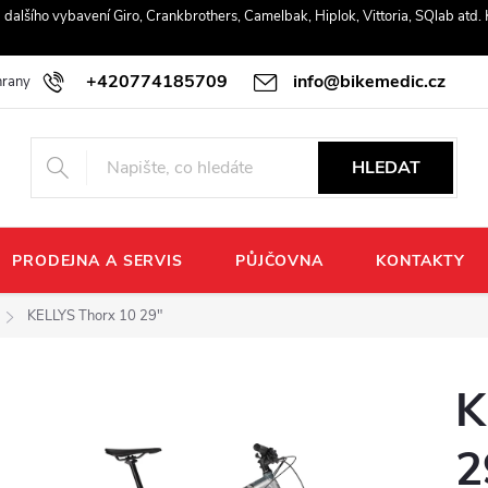
r a dalšího vybavení Giro, Crankbrothers, Camelbak, Hiplok, Vittoria, SQlab atd
+420774185709
info@bikemedic.cz
rany osobních údajů
HLEDAT
PRODEJNA A SERVIS
PŮJČOVNA
KONTAKTY
KELLYS Thorx 10 29"
K
2