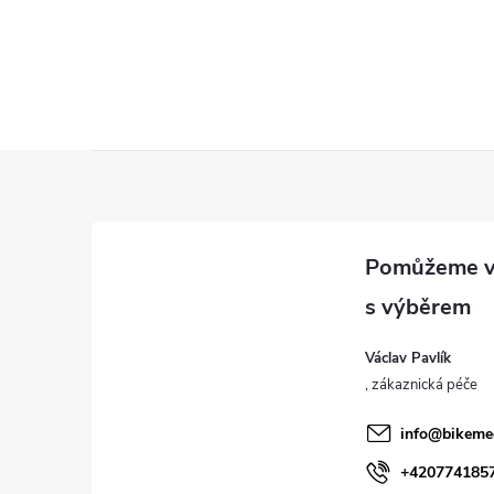
Z
á
p
a
Václav Pavlík
t
í
info
@
bikeme
+420774185