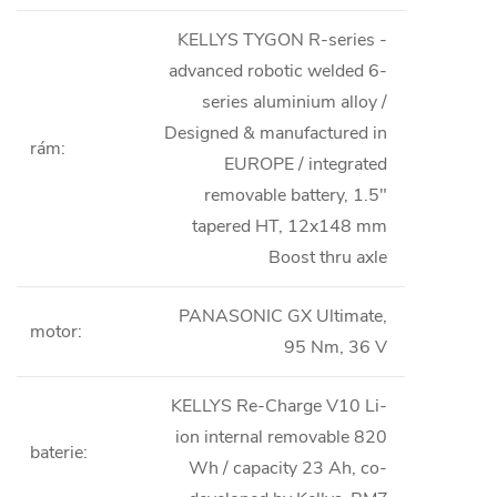
KELLYS TYGON R-series -
advanced robotic welded 6-
series aluminium alloy /
Designed & manufactured in
rám
:
EUROPE / integrated
removable battery, 1.5"
tapered HT, 12x148 mm
Boost thru axle
PANASONIC GX Ultimate,
motor
:
95 Nm, 36 V
KELLYS Re-Charge V10 Li-
ion internal removable 820
baterie
:
Wh / capacity 23 Ah, co-