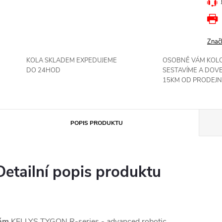
Znač
KOLA SKLADEM EXPEDUJEME
OSOBNĚ VÁM KOL
DO 24HOD
SESTAVÍME A DOV
15KM OD PRODEJN
POPIS PRODUKTU
Detailní popis produktu
ám
KELLYS TYGON R-series - advanced robotic