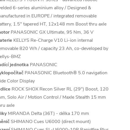
elded 6-series aluminium alloy / Designed &
anufactured in EUROPE / integrated removable
attery, 1.5" tapered HT, 12x148 mm Boost thru axle
otor
PANASONIC GX Ultimate, 95 Nm, 36 V
aterie
KELLYS Re-Charge V10 Li-ion internal
emovable 820 Wh / capacity 23 Ah, co-developed by
ellys-BMZ
adící jednotka
PANASONIC
yklopočítač
PANASONIC Bluetooth® 5.0 navigation
ide Color Display
idlice
ROCK SHOX Recon Silver RL (29") Boost, 120
m, Solo Air / Motion Control / Maxle Stealth 15 mm
hru axle
liky
MIRANDA Delta (36T) - délka 170 mm
ěnič
SHIMANO Cues U6000 (direct mount)
azení
SHIMANO Cues SL-U6000-10R Rapidfire Plus