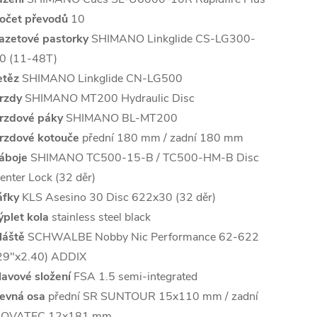
očet převodů
10
azetové pastorky
SHIMANO Linkglide CS-LG300-
0 (11-48T)
etěz
SHIMANO Linkglide CN-LG500
rzdy
SHIMANO MT200 Hydraulic Disc
rzdové páky
SHIMANO BL-MT200
rzdové kotouče
přední 180 mm / zadní 180 mm
áboje
SHIMANO TC500-15-B / TC500-HM-B Disc
enter Lock (32 děr)
áfky
KLS Asesino 30 Disc 622x30 (32 děr)
ýplet kola
stainless steel black
láště
SCHWALBE Nobby Nic Performance 62-622
29"x2.40) ADDIX
lavové složení
FSA 1.5 semi-integrated
evná osa
přední SR SUNTOUR 15x110 mm / zadní
OVATEC 12x181 mm