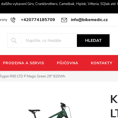
r a dalšího vybavení Giro, Crankbrothers, Camelbak, Hiplok, Vittoria, SQlab atd
+420774185709
info@bikemedic.cz
rany osobních údajů
HLEDAT
PRODEJNA A SERVIS
PŮJČOVNA
KONTAKTY
Tygon R90 LTD P Magic Green 29" 820Wh
K
L