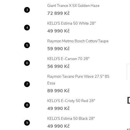
n
Giant Trance X SX Golden Haze
72 899 Kč
e
KELLYS Estima 50 White 28"
49 990 Kč
l
Raymon Metmo Bosch Cotton/Taupe
59 990 Kč
KELLYS E-Carson 70 28"
56 990 Kč
Raymon Tavano Pure Wave 27.5" 8S
Essa
89 990 Kč
KELLYS E-Cristy 50 Red 28"
49 990 Kč
KELLYS Estima 50 Black 28"
49 990 Kč
r