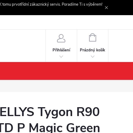
. K tomu prvotřídní zákaznický servis. Poradíme Ti s výběrem!
NÁKUPNÍ
KOŠÍK
Prázdný košík
Přihlášení
ELLYS Tygon R90
TD P Magic Green