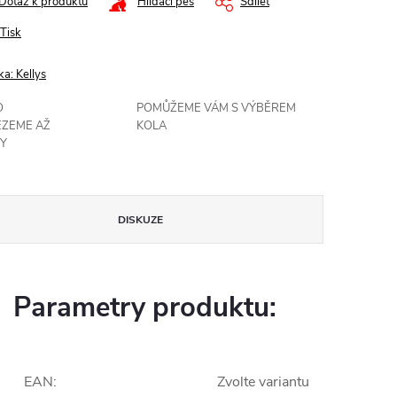
Dotaz k produktu
Hlídací pes
Sdílet
Tisk
ka:
Kellys
O
POMŮŽEME VÁM S VÝBĚREM
EZEME AŽ
KOLA
Y
DISKUZE
Parametry produktu:
EAN
:
Zvolte variantu