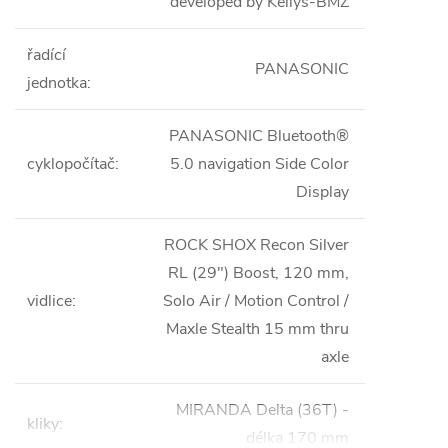
developed by Kellys-BMZ
řadící
PANASONIC
jednotka
:
PANASONIC Bluetooth®
cyklopočítač
:
5.0 navigation Side Color
Display
ROCK SHOX Recon Silver
RL (29") Boost, 120 mm,
vidlice
:
Solo Air / Motion Control /
Maxle Stealth 15 mm thru
axle
MIRANDA Delta (36T) -
kliky
:
délka 170 mm