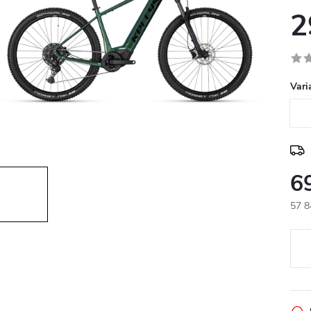
2
Vari
6
57 8
Měr
cena