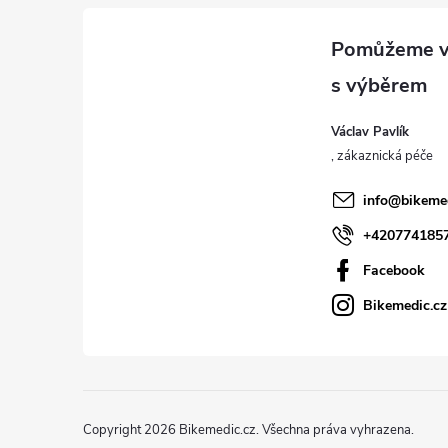
á
p
a
Václav Pavlík
t
í
info
@
bikeme
+420774185
Facebook
Bikemedic.cz
Copyright 2026
Bikemedic.cz
. Všechna práva vyhrazena.