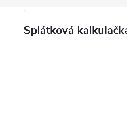
×
Splátková kalkulač