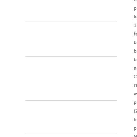
p
k
1
ř
b
b
b
n
C
r
v
p
(
h
p
N