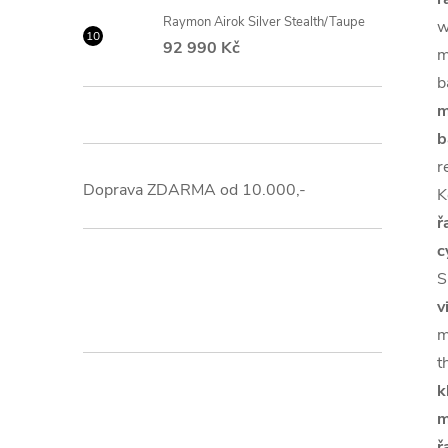
Raymon Airok Silver Stealth/Taupe
w
92 990 Kč
m
b
m
b
r
Doprava ZDARMA od 10.000,-
K
ř
c
S
v
m
t
k
m
ř