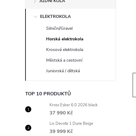
JÍZDNÍ KOLA
s
ELEKTROKOLA
t
Silniční/Gravel
r
Horská elektrokola
a
Krosová elektrokola
Městská a cestovní
n
Juniorská / dětská
n
TOP 10 PRODUKTŮ
í
Kross Esker 6.0 2026 black
p
37 990 Kč
Liv Devote 1 Dune Beige
a
39 999 Kč