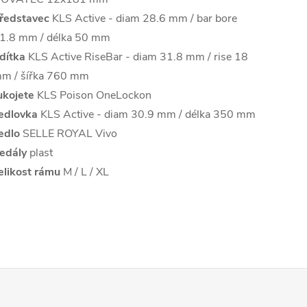
ředstavec
KLS Active - diam 28.6 mm / bar bore
1.8 mm / délka 50 mm
ídítka
KLS Active RiseBar - diam 31.8 mm / rise 18
m / šířka 760 mm
ukojete
KLS Poison OneLockon
edlovka
KLS Active - diam 30.9 mm / délka 350 mm
edlo
SELLE ROYAL Vivo
edály
plast
elikost rámu
M / L / XL