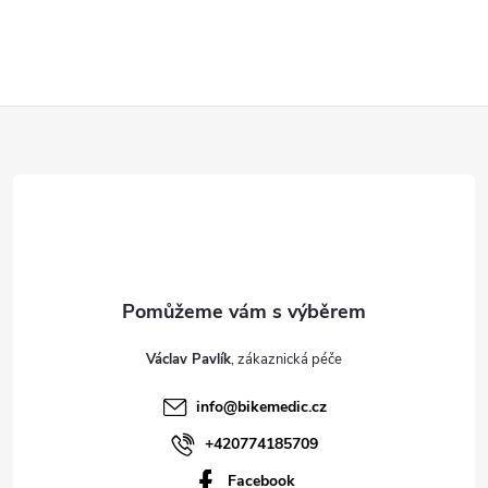
Z
á
p
a
t
Václav Pavlík
í
info
@
bikemedic.cz
+420774185709
Facebook