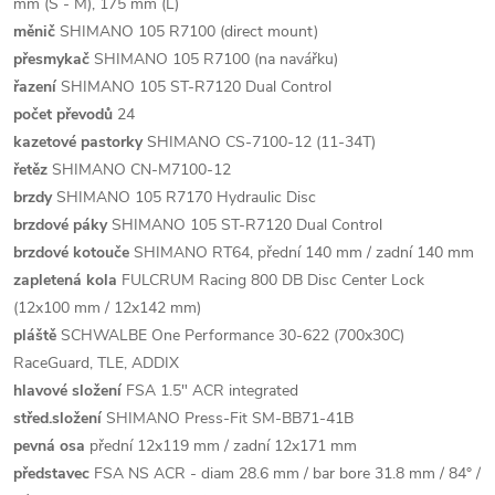
mm (S - M), 175 mm (L)
měnič
SHIMANO 105 R7100 (direct mount)
přesmykač
SHIMANO 105 R7100 (na navářku)
řazení
SHIMANO 105 ST-R7120 Dual Control
počet převodů
24
kazetové pastorky
SHIMANO CS-7100-12 (11-34T)
řetěz
SHIMANO CN-M7100-12
brzdy
SHIMANO 105 R7170 Hydraulic Disc
brzdové páky
SHIMANO 105 ST-R7120 Dual Control
brzdové kotouče
SHIMANO RT64, přední 140 mm / zadní 140 mm
zapletená kola
FULCRUM Racing 800 DB Disc Center Lock
(12x100 mm / 12x142 mm)
pláště
SCHWALBE One Performance 30-622 (700x30C)
RaceGuard, TLE, ADDIX
hlavové složení
FSA 1.5" ACR integrated
střed.složení
SHIMANO Press-Fit SM-BB71-41B
pevná osa
přední 12x119 mm / zadní 12x171 mm
představec
FSA NS ACR - diam 28.6 mm / bar bore 31.8 mm / 84° /