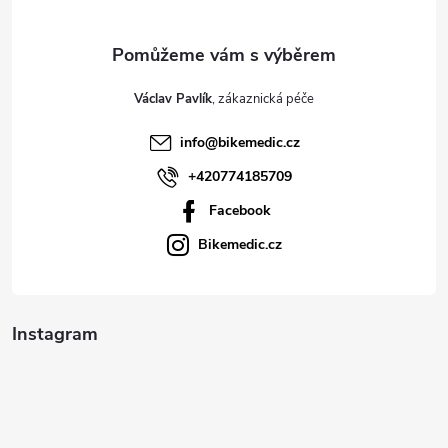
a
t
Václav Pavlík
í
info
@
bikemedic.cz
+420774185709
Facebook
Bikemedic.cz
Instagram