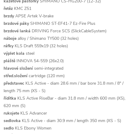
kazetové pastorky
SHIMANO CS-HG200-7 (12-32)
řetěz
KMC Z51
brzdy
APSE Artek V-brake
brzdové páky
SHIMANO ST-EF41-7 Ez-Fire Plus
brzdové lanká
DRIVING Force SCS (SlickCableSystem)
náboje
alloy / Shimano TY500 (32 holes)
ráfky
KLS Draft 559x19 (32 holes)
výplet kola
steel
pláště
INNOVA 54-559 (26x2.0)
hlavové složení
semi-integrated
střed.složení
cartridge (120 mm)
představec
KLS Active - diam 28.6 mm / bar bore 31.8 mm / 8° /
length 75 mm (XS - S)
řídítka
KLS Active RiseBar - diam 31.8 mm / width 600 mm (XS),
620 mm (S)
rukojete
KLS Advancer
sedlovka
KLS Active - diam 30.9 mm / length 350 mm (XS - S)
sedlo
KLS Ebony Women