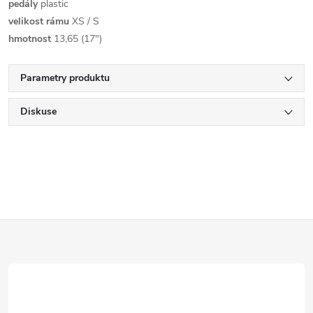
pedály
plastic
velikost rámu
XS / S
hmotnost
13,65 (17")
Parametry produktu
Diskuse
Z
á
p