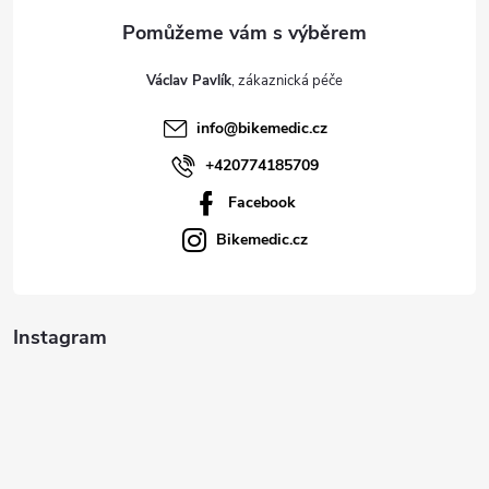
a
t
Václav Pavlík
í
info
@
bikemedic.cz
+420774185709
Facebook
Bikemedic.cz
Instagram