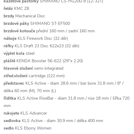
kazetové pastorky
SHIMANO CS-HG200-8 (12-32T)
řetěz
KMC Z8
brzdy
Mechanical Disc
brzdové páky
SHIMANO ST-EF500
brzdové kotouče
přední 160 mm / zadní 160 mm
náboje
KLS Firework Disc (32 děr)
ráfky
KLS Draft 23 Disc 622x23 (32 děr)
výplet kola
steel
pláště
KENDA Booster 56-622 (29"x 2.20)
hlavové složení
semi-integrated
střed.složení
cartridge (122 mm)
představec
KLS Active - diam 28.6 mm / bar bore 31.8 mm / 8° /
délka 60 mm (M), 70 mm (L)
řídítka
KLS Active RiseBar - diam 31.8 mm / rise 18 mm / šířka 720
mm
rukojete
KLS Advancer
sedlovka
KLS Active - diam 30.9 mm / délka 400 mm
sedlo
KLS Ebony Women