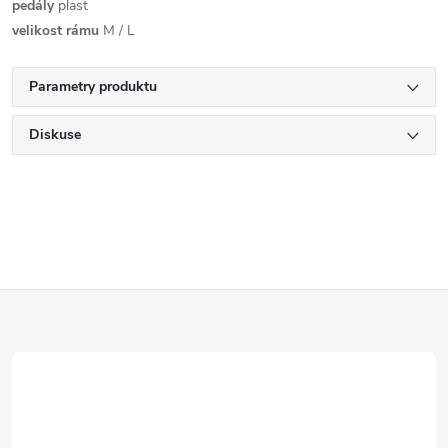
pedály
plast
velikost rámu
M / L
Parametry produktu
Diskuse
Z
á
p