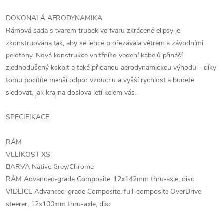
DOKONALÁ AERODYNAMIKA
Rámová sada s tvarem trubek ve tvaru zkrácené elipsy je
zkonstruována tak, aby se lehce prořezávala větrem a závodními
pelotony. Nová konstrukce vnitřního vedení kabelů přináší
zjednodušený kokpit a také přidanou aerodynamickou výhodu – díky
tomu pocítíte menší odpor vzduchu a vyšší rychlost a budete
sledovat, jak krajina doslova letí kolem vás.
SPECIFIKACE
RÁM
VELIKOST XS
BARVA Native Grey/Chrome
RÁM Advanced-grade Composite, 12x142mm thru-axle, disc
VIDLICE Advanced-grade Composite, full-composite OverDrive
steerer, 12x100mm thru-axle, disc