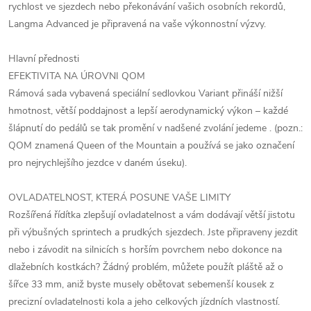
rychlost ve sjezdech nebo překonávání vašich osobních rekordů,
Langma Advanced je připravená na vaše výkonnostní výzvy.
Hlavní přednosti
EFEKTIVITA NA ÚROVNI QOM
Rámová sada vybavená speciální sedlovkou Variant přináší nižší
hmotnost, větší poddajnost a lepší aerodynamický výkon – každé
šlápnutí do pedálů se tak promění v nadšené zvolání jedeme . (pozn.:
QOM znamená Queen of the Mountain a používá se jako označení
pro nejrychlejšího jezdce v daném úseku).
OVLADATELNOST, KTERÁ POSUNE VAŠE LIMITY
Rozšířená řídítka zlepšují ovladatelnost a vám dodávají větší jistotu
při výbušných sprintech a prudkých sjezdech. Jste připraveny jezdit
nebo i závodit na silnicích s horším povrchem nebo dokonce na
dlažebních kostkách? Žádný problém, můžete použít pláště až o
šířce 33 mm, aniž byste musely obětovat sebemenší kousek z
precizní ovladatelnosti kola a jeho celkových jízdních vlastností.