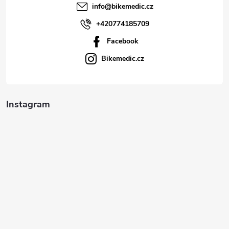
í
info
@
bikemedic.cz
+420774185709
Facebook
Bikemedic.cz
Instagram