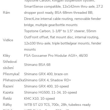
Topstone Carbon, Kingpin suspension system,
SmartSense compatible, 12x142mm thru-axle, 27.2
Rám
dropper post ready, BSA 68mm threaded BB,
DirectLine internal cable routing, removable fender
bridge, multiple gear/bottle mounts
Topstone Carbon, 1-1/8" to 1.5" steerer, 55mm
OutFront offset, flat mount disc, internal routing,
Vidlice
12x100 thru-axle, triple bottle/gear mounts, fender
mounts
Kliky
FSA Gossamer Pro Modular AGX+, 46/30
Středové
Shimano BSA 68
složení
Přesmykač
Shimano GRX 400, braze-on
Přehazovačka
Shimano GRX 4, Shadow RD+
Řazení
Shimano GRX 400, 10-speed
Kazeta
Shimano HG500, 11-34, 10-speed
Řetěz
KMC X10, 10-speed
Ráfky
WTB ST i23 TCS, 700c, 28h, tubeless ready