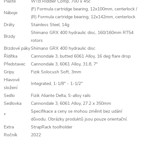
Pláště
WTB Riddler Comp, 700 x 45c
(F) Formula cartridge bearing, 12x100mm, centerlock /
Náboje
(R) Formula cartridge bearing, 12x142mm, centerlock
Dráty
Stainless Steel, 14g
Shimano GRX 400 hydraulic disc, 160/160mm RT54
Brzdy
rotors
Brzdové páky
Shimano GRX 400 hydraulic disc
Řídítka
Cannondale 3, butted 6061 Alloy, 16 deg flare drop
Představec
Cannondale 3, 6061 Alloy, 31.8, 7°
Gripy
Fizik Solocush Soft, 3mm
Hlavové
Integrated, 1-1/8" - 1-1/2"
složení
Sedlo
Fizik Aliante Delta, S-alloy rails
Sedlovka
Cannondale 3, 6061 Alloy, 27.2 x 350mm
Specifikace a ceny se mohou změnit bez udání
*
důvodu. Obrázky produktů jsou pouze orientační.
Extra
StrapRack toolholder
Ročník
2022