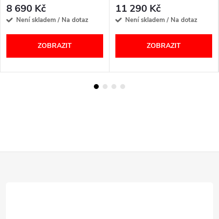
8 690 Kč
11 290 Kč
Není skladem / Na dotaz
Není skladem / Na dotaz
ZOBRAZIT
ZOBRAZIT
Z
á
p