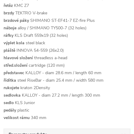
řetěz
KMC Z7
brzdy
TEKTRO V-brake
brzdové páky
SHIMANO ST-EF41-7 EZ-fire Plus
náboje
alloy / SHIMANO TY500-7 (32 holes)
ráfky
KLS Draft 559x19 (32 holes)
výplet kola
steel black
pláště
INNOVA 54-559 (26x2.0)
hlavové složení
threadless a-head
střed.složení
cartridge (120 mm)
představec
KALLOY - diam 28.6 mm / length 60 mm
řídítka
steel RiseBar - diam 25.4 mm / width 580 mm
rukojete
kraton 2Density
sedlovka
KALLOY - diam 27.2 mm / length 300 mm
sedlo
KLS Junior
pedály
plastic
velikost rámu
340 mm