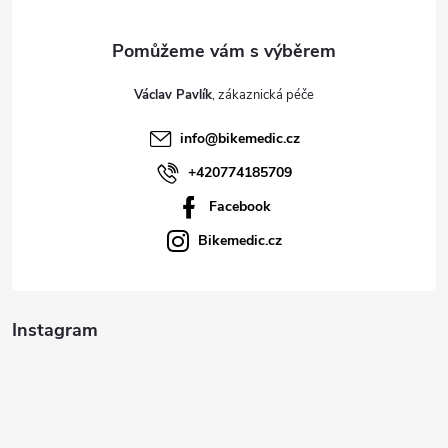
a
t
Václav Pavlík
í
info
@
bikemedic.cz
+420774185709
Facebook
Bikemedic.cz
Instagram